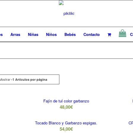
es
Arras
Niñas
Niños
Bebés
Contacto
Ca
Mostrar
Pulsa
-1 Artículos por página
Fajín de tul color garbanzo
48,00
€
Tocado Blanco y Garbanzo espigas.
C
54,00
€