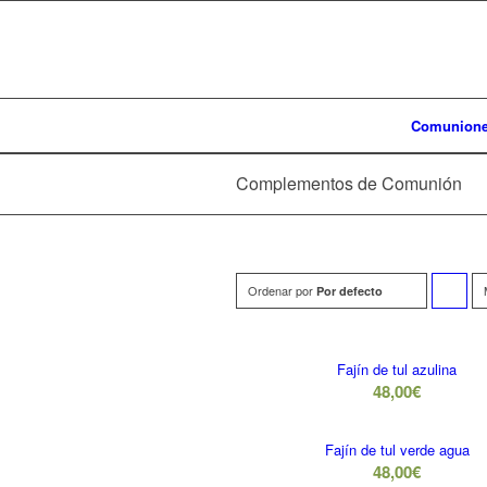
Comunion
Complementos de Comunión
Ordenar por
Por defecto
para
ordenar
Fajín de tul azulina
48,00
€
los
cupones
Fajín de tul verde agua
de
48,00
€