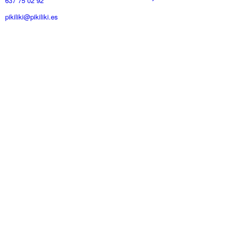
637 75 02 92
pikiliki@pikiliki.es