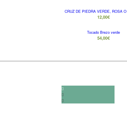
forma
ascenden
CRUZ DE PIEDRA VERDE, ROSA O
12,00
€
Tocado Brezo verde
54,00
€