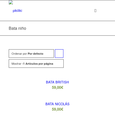
Bata niño
Ordenar por
Pulsa
Por defecto
para
Mostrar
-1 Artículos por página
ordenar
los
BATA BRITISH
cupones
59,00
€
de
forma
BATA NICOLÁS
59,00
€
ascendente