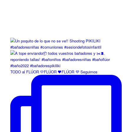
TODO al FLÚOR 💛FLÚOR 🖤FLÚOR 💜 Seguimos