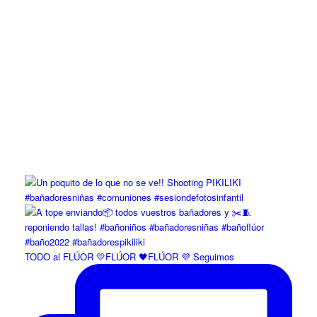
TODO al FLÚOR 💛FLÚOR 🖤FLÚOR 💜 Seguimos