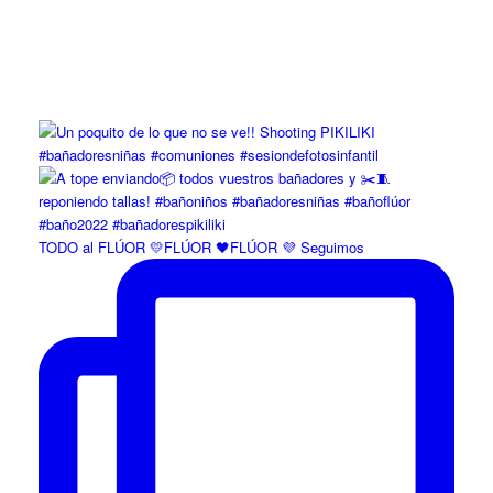
TODO al FLÚOR 💛FLÚOR 🖤FLÚOR 💜 Seguimos