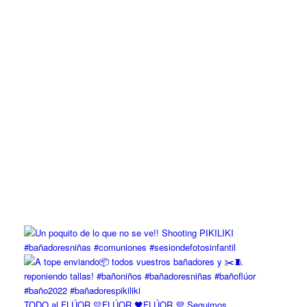
TODO al FLÚOR 💛FLÚOR 🖤FLÚOR 💜 Seguimos