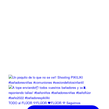
TODO al FLÚOR 💛FLÚOR 🖤FLÚOR 💜 Seguimos