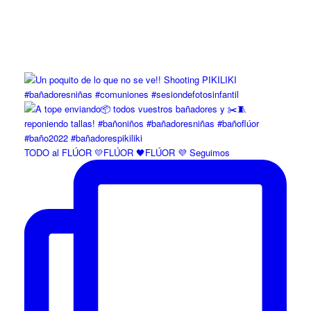
TODO al FLÚOR 💛FLÚOR 🖤FLÚOR 💜 Seguimos