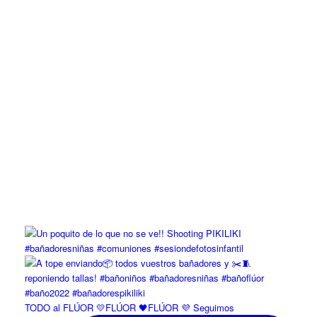
TODO al FLÚOR 💛FLÚOR 🖤FLÚOR 💜 Seguimos