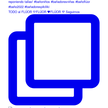
TODO al FLÚOR 💛FLÚOR 🖤FLÚOR 💜 Seguimos