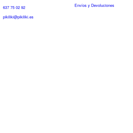
Envíos y Devoluciones
637 75 02 92
pikiliki@pikiliki.es